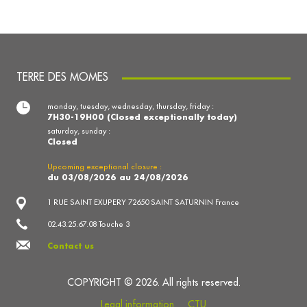
TERRE DES MOMES
monday, tuesday, wednesday, thursday, friday :
7H30-19H00 (Closed exceptionally today)
saturday, sunday :
Closed
Upcoming exceptional closure :
du 03/08/2026 au 24/08/2026
1 RUE SAINT EXUPERY 72650 SAINT SATURNIN France
02.43.25.67.08 Touche 3
Contact us
COPYRIGHT © 2026. All rights reserved.
Legal information
CTU