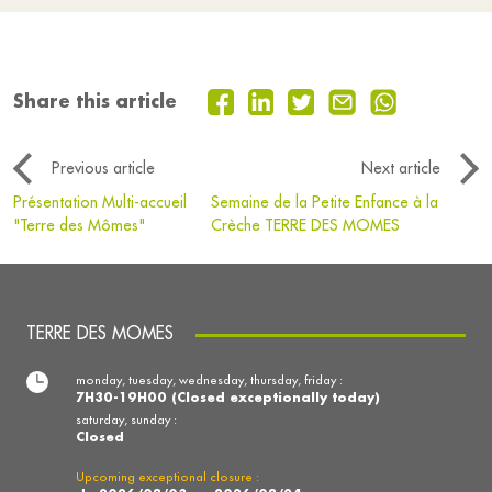
Share this article
Previous article
Next article
Présentation Multi-accueil
Semaine de la Petite Enfance à la
"Terre des Mômes"
Crèche TERRE DES MOMES
TERRE DES MOMES
monday, tuesday, wednesday, thursday, friday :
7H30-19H00 (Closed exceptionally today)
saturday, sunday :
Closed
Upcoming exceptional closure :