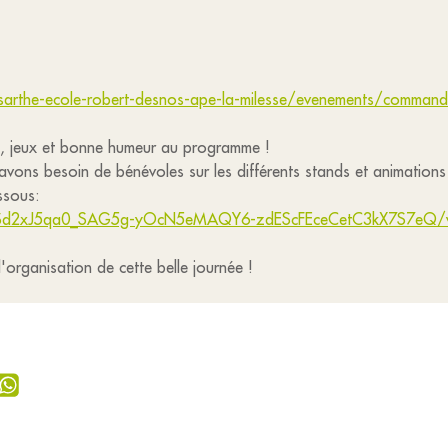
sarthe-ecole-robert-desnos-ape-la-milesse/evenements/commande
s, jeux et bonne humeur au programme !
 avons besoin de bénévoles sur les différents stands et animations
ssous:
QLSd2xJ5qa0_SAG5g-yOcN5eMAQY6-zdEScFEceCetC3kX7S7eQ/v
'organisation de cette belle journée !