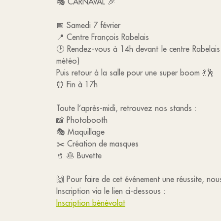
🎭 CARNAVAL 🎉
📅 Samedi 7 février
📍 Centre François Rabelais
🕑 Rendez-vous à 14h devant le centre Rabelais 
météo)
Puis retour à la salle pour une super boom 💃🕺
⏰ Fin à 17h
Toute l’après-midi, retrouvez nos stands :
📸 Photobooth
🎭 Maquillage
✂️ Création de masques
🥤 🥞 Buvette
🙌 Pour faire de cet événement une réussite, no
Inscription via le lien ci-dessous :
Inscription bénévolat