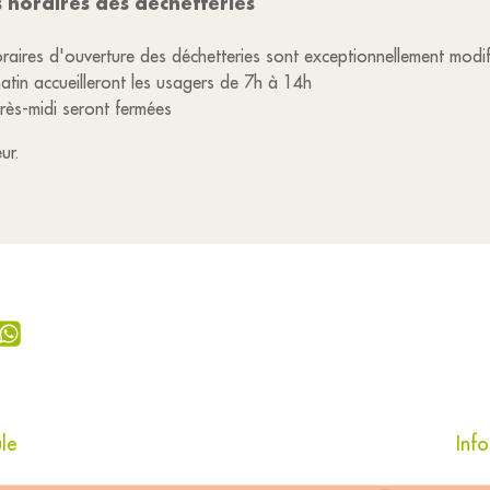
 horaires des déchetteries
raires d'ouverture des déchetteries sont exceptionnellement modi
matin accueilleront les usagers de 7h à 14h
près-midi seront fermées
ur.
ule
Inf