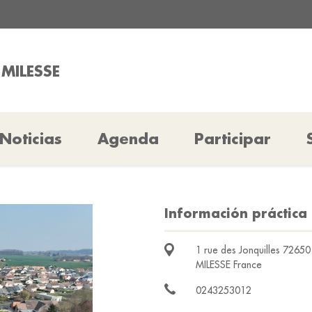
 MILESSE
Noticias
Agenda
Participar
Información práctica 
1 rue des Jonquilles 72650
MILESSE France
0243253012