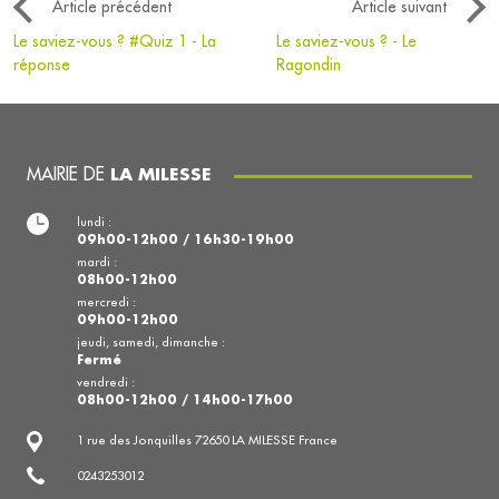
Article précédent
Article suivant
Le saviez-vous ? #Quiz 1 - La
Le saviez-vous ? - Le
réponse
Ragondin
MAIRIE DE
LA MILESSE
lundi :
09h00-12h00 / 16h30-19h00
mardi :
08h00-12h00
mercredi :
09h00-12h00
jeudi, samedi, dimanche :
Fermé
vendredi :
08h00-12h00 / 14h00-17h00
1 rue des Jonquilles 72650 LA MILESSE France
0243253012