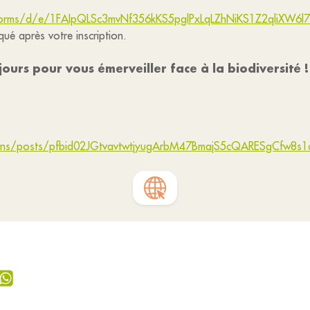
forms/d/e/1FAIpQLSc3mvNf356kKS5pglPxLqLZhNiKS1Z2qliXW6l
ué après votre inscription.
ours pour vous émerveiller face à la biodiversité !
ans/posts/pfbid02JGtvavtwtjyugArbM47BmajS5cQARESgCfw8s