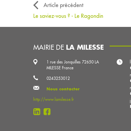
Article précédent
Le saviez-vous ? - Le Ragondin
LA MILESSE
MAIRIE DE
1 rue des Jonquilles 72650 LA
MILESSE France
0243253012
Nous contacter
http://www.lamilesse.fr