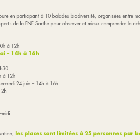
re en participant à 10 balades biodiversité, organisées entre mai e
perts de la FNE Sarthe pour observer et mieux comprendre la riche
10h à 12h
mai – 14h à 16h
6h30
0h à 12h
mercredi 24 juin – 14h à 16h
 12h
-midi
les places sont limitées à 25 personnes par 
rvation,