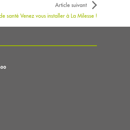
Article suivant
de santé Venez vous installer à La Milesse !
h00