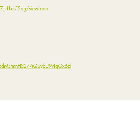
77_d1uiCSqg/viewform
1cdMJtmnH3277iQBybU9vtqGx6zl