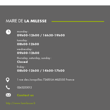
MAIRIE DE
LA MILESSE
monday :
09h00-12h00 / 16h30-19h00
tuesday :
08h00-12h00
wednesday :
09h00-12h00
thursday, saturday, sunday :
Closed
friday :
08h00-12h00 / 14h00-17h00
1 rue des Jonquilles 72650 LA MILESSE France
0243253012
Contact us
http://www.lamilesse.fr